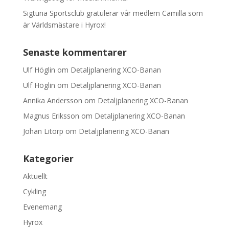
Sigtuna Sportsclub gratulerar vår medlem Camilla som
är Världsmästare i Hyrox!
Senaste kommentarer
Ulf Höglin
om
Detaljplanering XCO-Banan
Ulf Höglin
om
Detaljplanering XCO-Banan
Annika Andersson
om
Detaljplanering XCO-Banan
Magnus Eriksson
om
Detaljplanering XCO-Banan
Johan Litorp
om
Detaljplanering XCO-Banan
Kategorier
Aktuellt
Cykling
Evenemang
Hyrox