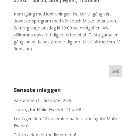
av
SSC
|
apr 30, 2019
|
Nyhet
,
Triathlon
Kom igång med löpträningen. Nu kör vi igång vårt
tioveckorsprogram med vår coach Micke Johansson.
Samling varje onsdag kl 19:00 vid minigolfen. Alla
välkomna oavsett tidigare erfarenhet. Testa gärna en
gång innan du bestämmer dig om du vill bli medlem. Vi
är ett bra...
Senaste inläggen
Välkommen till årsmöte, 2026
Träning för Malin Ewerlöf, 11 april!
Lördagen den 22 november hade vi träning för Malin
Ewerlöf!
Träningsdag för medlemmarna!