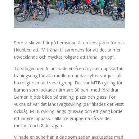
Som vi skriver här på hemsidan är en ledstjärna för oss
i klubben att; ”Vi tränar tillsammans för att det är mer
utvecklande och mycket roligare att träna i grupp”.
Torsdagen den 6 juni hade vi så en mycket uppskattad
träningsdag för alla medlemmar där syftet var just att
ha roligt och att träna i grupp. Det var MTB cykling för
barnen som lockade närmare 30 barn med föräldrar.
Barnen bjöds både på träning, pizza och glass! För
vuxna så var det landsvägscykling (där fikades det visst
också), MTB cykling längs grusväg och ett gäng körde
ett längre löppass. I alla tre grupperna så var det
mellan 5 och 8 deltagare.
Vi hade en superhärlig dag som sedan avslutades med