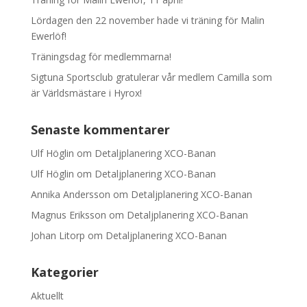
Lördagen den 22 november hade vi träning för Malin
Ewerlöf!
Träningsdag för medlemmarna!
Sigtuna Sportsclub gratulerar vår medlem Camilla som
är Världsmästare i Hyrox!
Senaste kommentarer
Ulf Höglin
om
Detaljplanering XCO-Banan
Ulf Höglin
om
Detaljplanering XCO-Banan
Annika Andersson
om
Detaljplanering XCO-Banan
Magnus Eriksson
om
Detaljplanering XCO-Banan
Johan Litorp
om
Detaljplanering XCO-Banan
Kategorier
Aktuellt