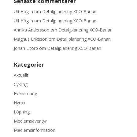
Senaste kommentarer
Ulf Höglin
om
Detaljplanering XCO-Banan
Ulf Höglin
om
Detaljplanering XCO-Banan
Annika Andersson
om
Detaljplanering XCO-Banan
Magnus Eriksson
om
Detaljplanering XCO-Banan
Johan Litorp
om
Detaljplanering XCO-Banan
Kategorier
Aktuellt
Cykling
Evenemang
Hyrox
Löpning
Medlemsäventyr
Medlemsinformation