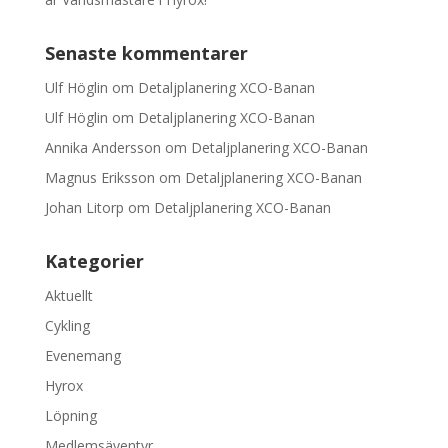
Senaste kommentarer
Ulf Höglin
om
Detaljplanering XCO-Banan
Ulf Höglin
om
Detaljplanering XCO-Banan
Annika Andersson
om
Detaljplanering XCO-Banan
Magnus Eriksson
om
Detaljplanering XCO-Banan
Johan Litorp
om
Detaljplanering XCO-Banan
Kategorier
Aktuellt
Cykling
Evenemang
Hyrox
Löpning
Medlemsäventyr