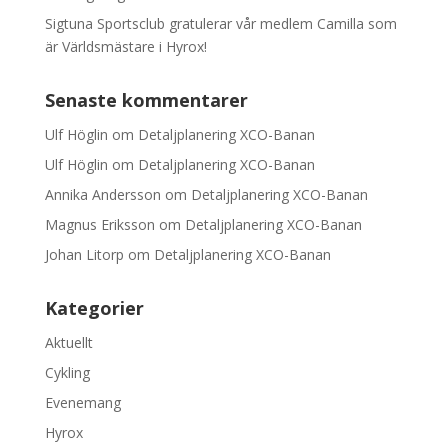
Sigtuna Sportsclub gratulerar vår medlem Camilla som
är Världsmästare i Hyrox!
Senaste kommentarer
Ulf Höglin
om
Detaljplanering XCO-Banan
Ulf Höglin
om
Detaljplanering XCO-Banan
Annika Andersson
om
Detaljplanering XCO-Banan
Magnus Eriksson
om
Detaljplanering XCO-Banan
Johan Litorp
om
Detaljplanering XCO-Banan
Kategorier
Aktuellt
Cykling
Evenemang
Hyrox