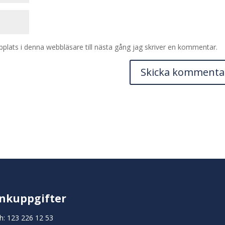
lats i denna webbläsare till nästa gång jag skriver en kommentar.
nkuppgifter
h: 123 226 12 53