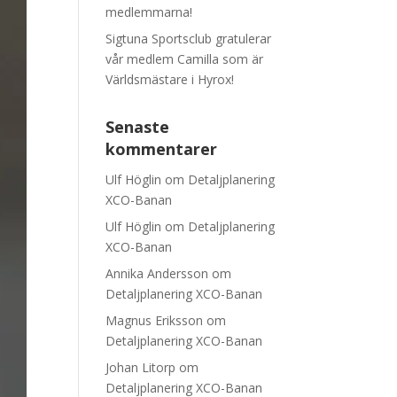
medlemmarna!
Sigtuna Sportsclub gratulerar
vår medlem Camilla som är
Världsmästare i Hyrox!
Senaste
kommentarer
Ulf Höglin
om
Detaljplanering
XCO-Banan
Ulf Höglin
om
Detaljplanering
XCO-Banan
Annika Andersson
om
Detaljplanering XCO-Banan
Magnus Eriksson
om
Detaljplanering XCO-Banan
Johan Litorp
om
Detaljplanering XCO-Banan