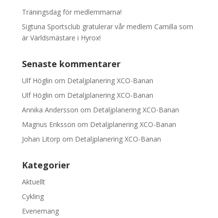
Träningsdag för medlemmarna!
Sigtuna Sportsclub gratulerar vår medlem Camilla som
är Världsmästare i Hyrox!
Senaste kommentarer
Ulf Höglin
om
Detaljplanering XCO-Banan
Ulf Höglin
om
Detaljplanering XCO-Banan
Annika Andersson
om
Detaljplanering XCO-Banan
Magnus Eriksson
om
Detaljplanering XCO-Banan
Johan Litorp
om
Detaljplanering XCO-Banan
Kategorier
Aktuellt
Cykling
Evenemang