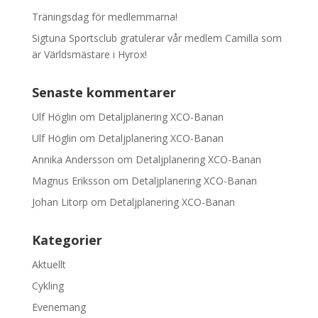
Träningsdag för medlemmarna!
Sigtuna Sportsclub gratulerar vår medlem Camilla som
är Världsmästare i Hyrox!
Senaste kommentarer
Ulf Höglin
om
Detaljplanering XCO-Banan
Ulf Höglin
om
Detaljplanering XCO-Banan
Annika Andersson
om
Detaljplanering XCO-Banan
Magnus Eriksson
om
Detaljplanering XCO-Banan
Johan Litorp
om
Detaljplanering XCO-Banan
Kategorier
Aktuellt
Cykling
Evenemang