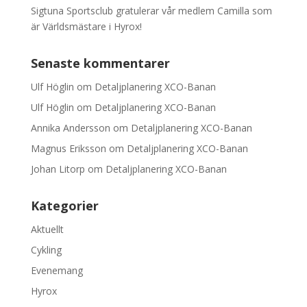
Sigtuna Sportsclub gratulerar vår medlem Camilla som
är Världsmästare i Hyrox!
Senaste kommentarer
Ulf Höglin
om
Detaljplanering XCO-Banan
Ulf Höglin
om
Detaljplanering XCO-Banan
Annika Andersson
om
Detaljplanering XCO-Banan
Magnus Eriksson
om
Detaljplanering XCO-Banan
Johan Litorp
om
Detaljplanering XCO-Banan
Kategorier
Aktuellt
Cykling
Evenemang
Hyrox