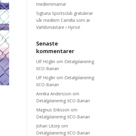
medlemmarna!
Sigtuna Sportsclub gratulerar
vår medlem Camilla som är
Världsmästare i Hyrox!
Senaste
kommentarer
Ulf Höglin
om
Detaljplanering
XCO-Banan
Ulf Höglin
om
Detaljplanering
XCO-Banan
Annika Andersson
om
Detaljplanering XCO-Banan
Magnus Eriksson
om
Detaljplanering XCO-Banan
Johan Litorp
om
Detaljplanering XCO-Banan