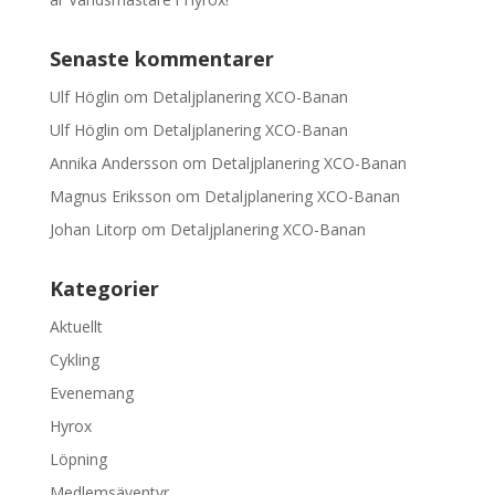
Senaste kommentarer
Ulf Höglin
om
Detaljplanering XCO-Banan
Ulf Höglin
om
Detaljplanering XCO-Banan
Annika Andersson
om
Detaljplanering XCO-Banan
Magnus Eriksson
om
Detaljplanering XCO-Banan
Johan Litorp
om
Detaljplanering XCO-Banan
Kategorier
Aktuellt
Cykling
Evenemang
Hyrox
Löpning
Medlemsäventyr