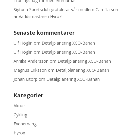
Träningsdag för medlemmarna!
Sigtuna Sportsclub gratulerar vår medlem Camilla som
är Världsmästare i Hyrox!
Senaste kommentarer
Ulf Höglin
om
Detaljplanering XCO-Banan
Ulf Höglin
om
Detaljplanering XCO-Banan
Annika Andersson
om
Detaljplanering XCO-Banan
Magnus Eriksson
om
Detaljplanering XCO-Banan
Johan Litorp
om
Detaljplanering XCO-Banan
Kategorier
Aktuellt
Cykling
Evenemang
Hyrox