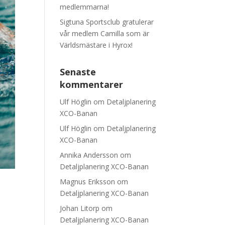
medlemmarna!
Sigtuna Sportsclub gratulerar
vår medlem Camilla som är
Världsmästare i Hyrox!
Senaste
kommentarer
Ulf Höglin
om
Detaljplanering
XCO-Banan
Ulf Höglin
om
Detaljplanering
XCO-Banan
Annika Andersson
om
Detaljplanering XCO-Banan
Magnus Eriksson
om
Detaljplanering XCO-Banan
Johan Litorp
om
Detaljplanering XCO-Banan