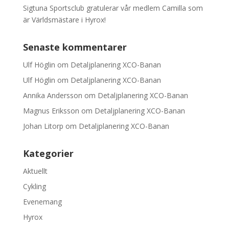
Sigtuna Sportsclub gratulerar vår medlem Camilla som
är Världsmästare i Hyrox!
Senaste kommentarer
Ulf Höglin
om
Detaljplanering XCO-Banan
Ulf Höglin
om
Detaljplanering XCO-Banan
Annika Andersson
om
Detaljplanering XCO-Banan
Magnus Eriksson
om
Detaljplanering XCO-Banan
Johan Litorp
om
Detaljplanering XCO-Banan
Kategorier
Aktuellt
Cykling
Evenemang
Hyrox